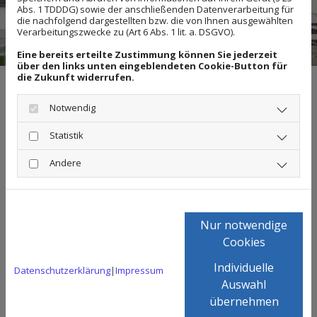
Abs. 1 TDDDG) sowie der anschließenden Datenverarbeitung für
die nachfolgend dargestellten bzw. die von Ihnen ausgewählten
Verarbeitungszwecke zu (Art 6 Abs. 1 lit. a. DSGVO).
Eine bereits erteilte Zustimmung können Sie jederzeit
über den links unten eingeblendeten Cookie-Button für
die Zukunft widerrufen.
Notwendig
Roll- und Gittertore
Statistik
Die ausgereiften Torsysteme zeichnen sich
Andere
durch hohe Wirtschaftlichkeit, Robustheit und
einfache Konstruktion aus.
Nur notwendige
Cookies
Mehr erfahren
Individuelle
Datenschutzerklärung
|
Impressum
Auswahl
übernehmen