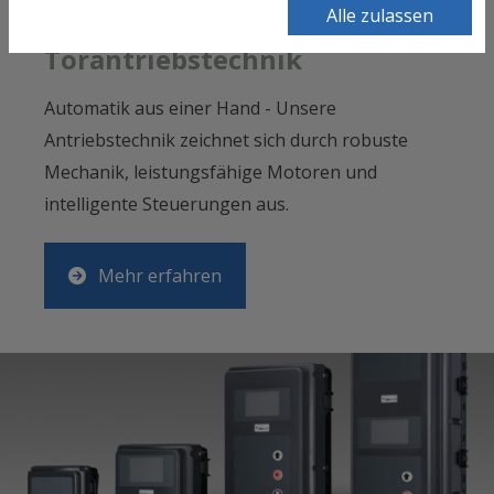
Alle zulassen
Torantriebstechnik
Automatik aus einer Hand - Unsere
Antriebstechnik zeichnet sich durch robuste
Mechanik, leistungsfähige Motoren und
intelligente Steuerungen aus.
Mehr erfahren